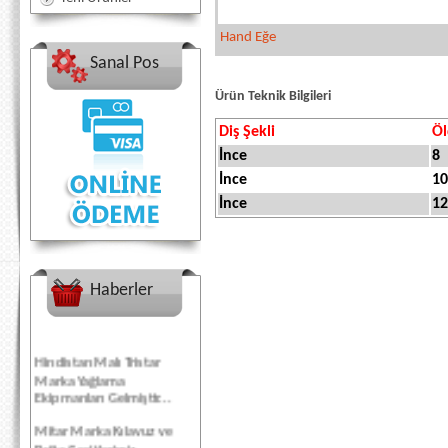
Hand Eğe
Sanal Pos
Ürün Teknik Bilgileri
Diş Şekli
Öl
İnce
8
İnce
10
İnce
12
Haberler
Hindistan Malı Tristar
Marka Yağlama
Ekipmanları Gelmiştir...
Mitar Marka Kılavuz ve
Pafta Çeşitlerimiz