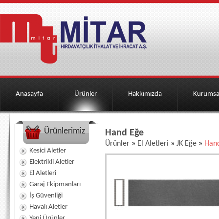
Anasayfa
Ürünler
Hakkımızda
Kurumsa
Ürünlerimiz
Hand Eğe
Ürünler
»
El Aletleri
»
JK Eğe
»
Han
Kesici Aletler
Elektrikli Aletler
El Aletleri
Garaj Ekipmanları
İş Güvenliği
Havalı Aletler
Yeni Ürünler