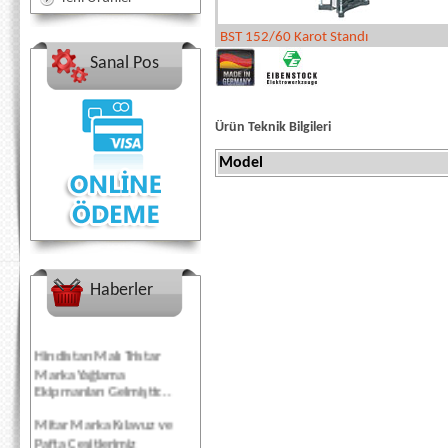
BST 152/60 Karot Standı
Sanal Pos
Ürün Teknik Bilgileri
Model
Haberler
Hindistan Malı Tristar
Marka Yağlama
Ekipmanları Gelmiştir...
Mitar Marka Kılavuz ve
Pafta Çeşitlerimiz