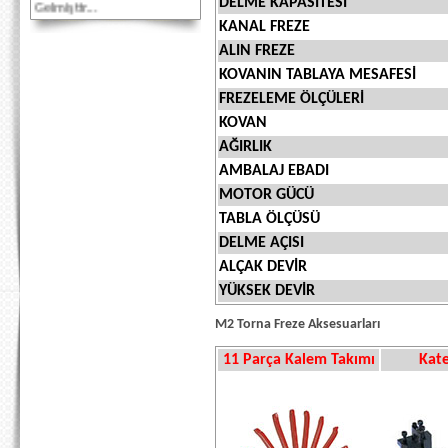
Gelmiştir...
DELME KAPASİTESİ
KANAL FREZE
Akbank Kredi Kartlarına
ALIN FREZE
Vade Farksız 3 taksit
imkanı...
KOVANIN TABLAYA MESAFESİ
FREZELEME ÖLÇÜLERİ
KOVAN
AĞIRLIK
AMBALAJ EBADI
MOTOR GÜCÜ
TABLA ÖLÇÜSÜ
DELME AÇISI
ALÇAK DEVİR
YÜKSEK DEVİR
M2 Torna Freze Aksesuarları
11 Parça Kalem Takımı
Kate