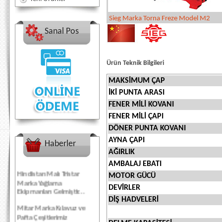
Sieg Marka Torna Freze Model M2
Sanal Pos
Ürün Teknik Bilgileri
MAKSİMUM ÇAP
İKİ PUNTA ARASI
FENER MİLİ KOVANI
FENER MİLİ ÇAPI
DÖNER PUNTA KOVANI
AYNA ÇAPI
Haberler
AĞIRLIK
AMBALAJ EBATI
Hindistan Malı Tristar
MOTOR GÜCÜ
Marka Yağlama
DEVİRLER
Ekipmanları Gelmiştir...
DİŞ HADVELERİ
Mitar Marka Kılavuz ve
Pafta Çeşitlerimiz