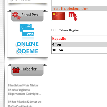
Hidrolik Doğrultma Takımı
Sanal Pos
Ürün Teknik Bilgileri
Kapasite
4 Ton
10 Ton
Haberler
Hindistan Malı Tristar
Marka Yağlama
Ekipmanları Gelmiştir...
Mitar Marka Kılavuz ve
Pafta Çeşitlerimiz