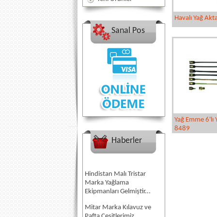
Havalı Yağ Ak
Sanal Pos
Yağ Emme 6'lı
8489
Haberler
Hindistan Malı Tristar
Marka Yağlama
Ekipmanları Gelmiştir...
Mitar Marka Kılavuz ve
Pafta Çeşitlerimiz