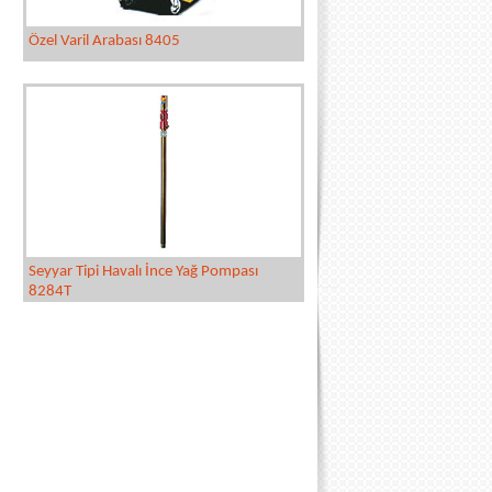
Özel Varil Arabası 8405
Seyyar Tipi Havalı İnce Yağ Pompası
8284T