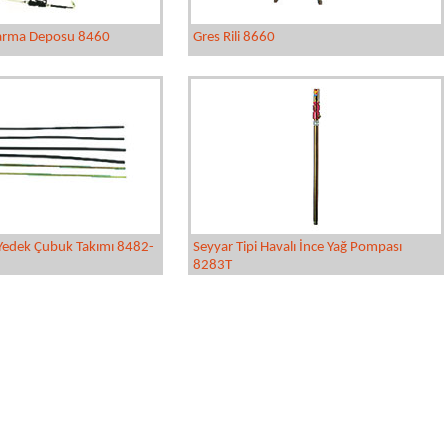
tarma Deposu 8460
Gres Rili 8660
 Yedek Çubuk Takımı 8482-
Seyyar Tipi Havalı İnce Yağ Pompası
8283T