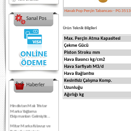
Havalı Pop Perçin Tabancası - PG 351
Sanal Pos
Ürün Teknik Bilgileri
Max. Perçin Atma Kapasitesi
Çekme Gücü
Piston Stroku mm
Hava Basıncı kg/cm2
Hava Sarfiyatı M3/d
Hava Bağlantısı
Kesintisiz Çalışma Komp.
Haberler
Uzunluğu
Ağırlığı kg
Hindistan Malı Tristar
Marka Yağlama
Ekipmanları Gelmiştir...
Mitar Marka Kılavuz ve
Pafta Çeşitlerimiz