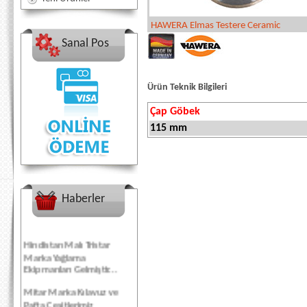
HAWERA Elmas Testere Ceramic
Sanal Pos
Ürün Teknik Bilgileri
Çap Göbek
115 mm
Haberler
Hindistan Malı Tristar
Marka Yağlama
Ekipmanları Gelmiştir...
Mitar Marka Kılavuz ve
Pafta Çeşitlerimiz