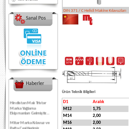
DIN 371 / C Helisli Makine Kılavuzları
Sanal Pos
Haberler
Ürün Teknik Bilgileri
Hindistan Malı Tristar
D1
Aralık
Marka Yağlama
M12
1,75
Ekipmanları Gelmiştir...
M14
2,00
Mitar Marka Kılavuz ve
M16
2,00
Pafta Çeşitlerimiz