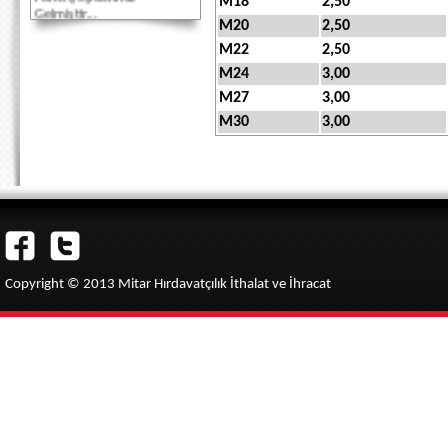
M18
2,50
Gelmiştir...
M20
2,50
Akbank Kredi Kartlarına
M22
2,50
Vade Farksız 3 taksit
M24
3,00
imkanı...
M27
3,00
M30
3,00
Copyright © 2013 Mitar Hırdavatçılık İthalat ve İhracat