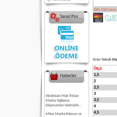
DIN 340 Uzun T
Sanal Pos
Ürün Teknik Bilg
Ölçü
1,5
Haberler
2
2,5
3
Hindistan Malı Tristar
Marka Yağlama
3,5
Ekipmanları Gelmiştir...
4
Mitar Marka Kılavuz ve
4,5