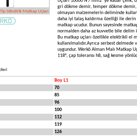
Uçları 10000 N / mm2 'ye kadar çelik, d
gri dökme demir, temper dökme demir, ni
ip Silindirik Matkap Uçları
olmayan malzemelerin deliminde kullanı
daha iyi talaş kaldırma özelliği ile der
matkap ucudur. Bunun sayesinde matka
normalden daha az kuvvetle bile delim i
Bu matkap uçları özellikle elektrikli el
kullanılmalıdır.Ayrıca serbest delmede 
uygundur. Werkö Alman Malı Matkap Uçlar
118°, çap toleransı h8, sağ kesme yönlüd
ileri
Boy L1
70
85
96
100
112
119
126