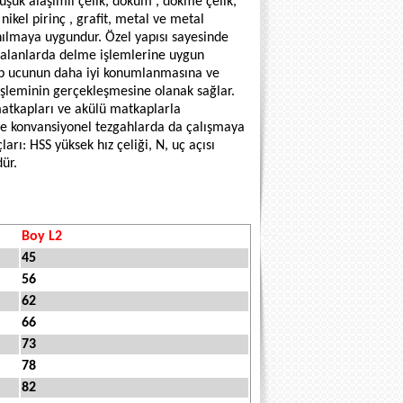
üşük alaşımlı çelik, döküm , dökme çelik,
kel pirinç , grafit, metal ve metal
lmaya uygundur. Özel yapısı sayesinde
in alanlarda delme işlemlerine uygun
p ucunun daha iyi konumlanmasına ve
şleminin gerçekleşmesine olanak sağlar.
 matkapları ve akülü matkaplarla
ve konvansiyonel tezgahlarda da çalışmaya
ı: HSS yüksek hız çeliği, N, uç açısı
ür.
Boy L2
45
56
62
66
73
78
82